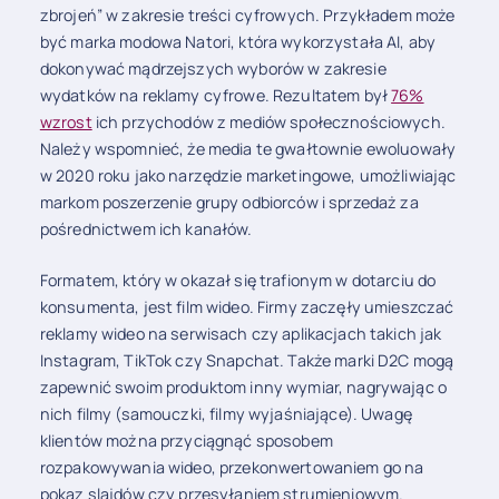
zbrojeń” w zakresie treści cyfrowych. Przykładem może
być marka modowa Natori, która wykorzystała AI, aby
dokonywać mądrzejszych wyborów w zakresie
wydatków na reklamy cyfrowe. Rezultatem był
76%
wzrost
ich przychodów z mediów społecznościowych.
Należy wspomnieć, że media te gwałtownie ewoluowały
w 2020 roku jako narzędzie marketingowe, umożliwiając
markom poszerzenie grupy odbiorców i sprzedaż za
pośrednictwem ich kanałów.
Formatem, który w okazał się trafionym w dotarciu do
konsumenta, jest film
wideo. Firmy zaczęły umieszczać
reklamy wideo na serwisach czy aplikacjach takich jak
Instagram, TikTok czy Snapchat. Także marki D2C mogą
zapewnić swoim produktom inny wymiar, nagrywając o
nich filmy (samouczki, filmy wyjaśniające). Uwagę
klientów można przyciągnąć sposobem
rozpakowywania wideo, przekonwertowaniem go na
pokaz slajdów czy przesyłaniem strumieniowym.