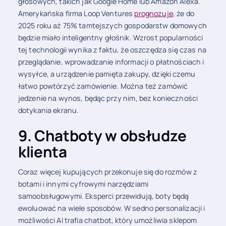
głosowych, takich jak Google Home lub Amazon Alexa.
Amerykańska firma Loop Ventures
prognozuje
, że do
2025 roku aż 75% tamtejszych gospodarstw domowych
będzie miało inteligentny głośnik. Wzrost popularności
tej technologii wynika z faktu, że oszczędza się czas na
przeglądanie, wprowadzanie informacji o płatnościach i
wysyłce, a urządzenie pamięta zakupy, dzięki czemu
łatwo powtórzyć zamówienie. Można też zamówić
jedzenie na wynos, będąc przy nim, bez konieczności
dotykania ekranu.
9. Chatboty w obsłudze
klienta
Coraz więcej kupujących przekonuje się do rozmów z
botami i innymi cyfrowymi narzędziami
samoobsługowymi. Eksperci przewidują, boty będą
ewoluować na wiele sposobów. W sedno personalizacji i
możliwości AI trafia chatbot, który umożliwia sklepom