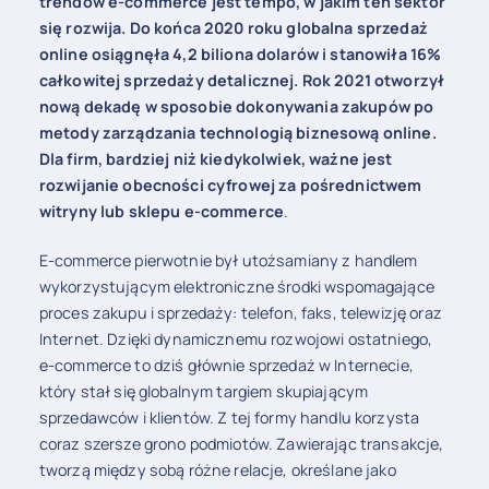
trendów e-commerce jest tempo, w jakim ten sektor
się rozwija. Do końca 2020 roku globalna sprzedaż
online osiągnęła 4,2 biliona dolarów i stanowiła 16%
całkowitej sprzedaży detalicznej. Rok 2021 otworzył
nową dekadę w sposobie dokonywania zakupów po
metody zarządzania technologią biznesową online.
Dla firm, bardziej niż kiedykolwiek, ważne jest
rozwijanie obecności cyfrowej za pośrednictwem
witryny lub sklepu e-commerce
.
E-commerce pierwotnie był utożsamiany z handlem
wykorzystującym elektroniczne środki wspomagające
proces zakupu i sprzedaży: telefon, faks, telewizję oraz
Internet. Dzięki dynamicznemu rozwojowi ostatniego,
e-commerce to dziś głównie sprzedaż w Internecie,
który stał się globalnym targiem skupiającym
sprzedawców i klientów. Z tej formy handlu korzysta
coraz szersze grono podmiotów. Zawierając transakcje,
tworzą między sobą różne relacje, określane jako