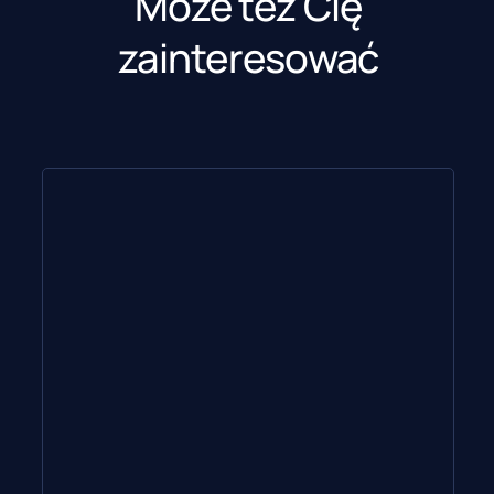
Może też Cię
zainteresować