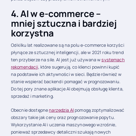
4. AI w e-commerce –
mniej sztuczna i bardziej
korzystna
Od kilku lat realizowane są na polu e-commerce korzyści
płynące ze sztucznej inteligencji, ale w 2021 roku trend
ten przybierze na sile. AI
jest już używana w
systemach
rekomendacji
, które sugerują, co klienci powinni kupić
na podstawie ich aktywności w sieci. Będzie również w
stanie wspierać backend i pomagać w prognozowaniu.
Do tej pory znane aplikacje AI obejmują obsługę klienta,
sprzedaż i marketing.
Obecnie dostępne
narzędzia AI
pomogą zoptymalizować
obszary takie jak ceny oraz prognozowanie popytu.
Wykorzystanie AI i uczenia maszynowego wzrośnie,
ponieważ sprzedawcy detaliczni szukają nowych