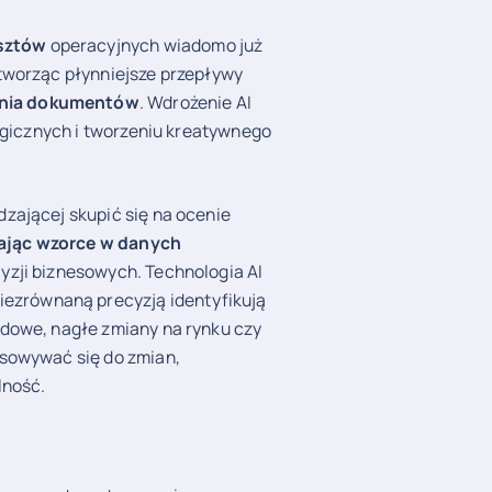
sztów
operacyjnych wiadomo już
tworząc płynniejsze przepływy
ania dokumentów
. Wdrożenie AI
tegicznych i tworzeniu kreatywnego
zającej skupić się na ocenie
jąc wzorce w danych
yzji biznesowych. Technologia AI
 niezrównaną precyzją identyfikują
odowe, nagłe zmiany na rynku czy
osowywać się do zmian,
lność.