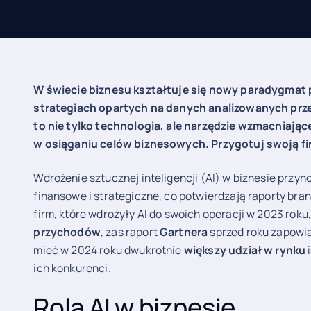
W świecie biznesu kształtuje się nowy paradygmat
strategiach opartych na danych analizowanych przez
to nie tylko technologia, ale narzędzie wzmacniające
w osiąganiu celów biznesowych. Przygotuj swoją fi
Wdrożenie sztucznej inteligencji (AI) w biznesie przyn
finansowe i strategiczne, co potwierdzają raporty bra
firm, które wdrożyły AI do swoich operacji w 2023 rok
przychodów
, zaś raport
Gartnera
sprzed roku zapowiad
mieć w 2024 roku dwukrotnie
większy udział w rynku
ich konkurenci.
Rola AI w biznesie