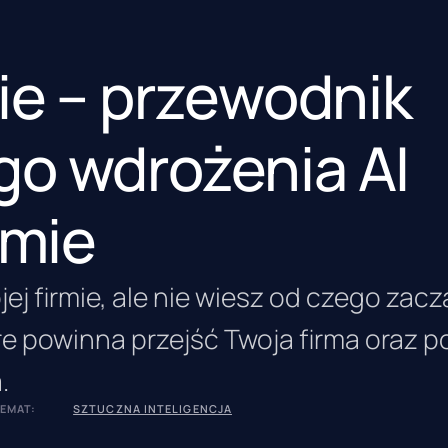
ie – przewodnik
o wdrożenia AI
rmie
ej firmie, ale nie wiesz od czego zac
óre powinna przejść Twoja firma oraz
.
EMAT:
SZTUCZNA INTELIGENCJA