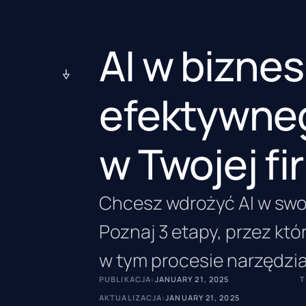
AI w biznes
efektywneg
w Twojej fi
Chcesz wdrożyć AI w swoj
Poznaj 3 etapy, przez kt
w tym procesie narzędzia
PUBLIKACJA:
JANUARY 21, 2025
T
AKTUALIZACJA:
JANUARY 21, 2025