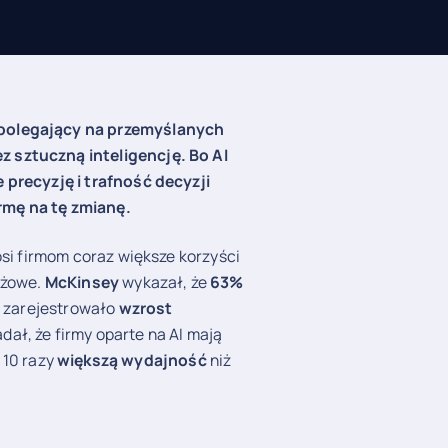
 polegający na przemyślanych
 sztuczną inteligencję. Bo AI
 precyzję i trafność decyzji
rmę na tę zmianę.
osi firmom coraz większe korzyści
nżowe.
McKinsey
wykazał, że
63%
u, zarejestrowało
wzrost
ał, że firmy oparte na AI mają
i 10 razy
większą wydajność
niż