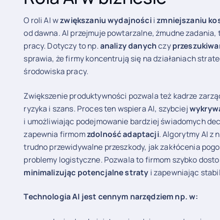
O roli AI w
zwiększaniu wydajności
i
zmniejszaniu ko
od dawna. AI przejmuje powtarzalne, żmudne zadania, 
pracy. Dotyczy to np.
analizy danych
czy
przeszukiw
sprawia, że firmy koncentrują się na działaniach stra
środowiska pracy.
Zwiększenie produktywności pozwala też kadrze zarząd
ryzyka i szans. Proces ten wspiera AI, szybciej
wykrywa
i umożliwiając podejmowanie bardziej świadomych dec
zapewnia firmom
zdolność adaptacji
. Algorytmy AI z
trudno przewidywalne przeszkody, jak zakłócenia pog
problemy logistyczne. Pozwala to firmom szybko dost
minimalizując potencjalne straty
i zapewniając stabi
Technologia AI jest cennym narzędziem np. w: