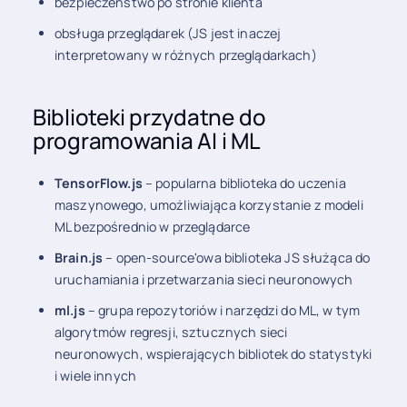
bezpieczeństwo po stronie klienta
obsługa przeglądarek (JS jest inaczej
interpretowany w różnych przeglądarkach)
Biblioteki przydatne do
programowania AI i ML
TensorFlow.js
– popularna biblioteka do uczenia
maszynowego, umożliwiająca korzystanie z modeli
ML bezpośrednio w przeglądarce
Brain.js
– open-source'owa biblioteka JS służąca do
uruchamiania i przetwarzania sieci neuronowych
ml.js
– grupa repozytoriów i narzędzi do ML, w tym
algorytmów regresji, sztucznych sieci
neuronowych, wspierających bibliotek do statystyki
i wiele innych