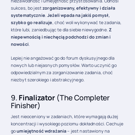
niezawodność i umiejętność przystosowania. Odnosi
sukces, bo jest
zorganizowany, efektywny i działa
systematycznie
.
Jeżeli wpada na jakiś pomysł,
szybko go realizuje
, choć woli wykonywać te zadania,
które lubi, zaniedbując te dla siebie niewygodne.
Z
niepewnością i niechęcią podchodzi do zmian i
nowości
.
Lepiej nie angażować go do forum dyskusyjnego dla
nowych lub niejasnych pomysłów. Warto uczynić go
odpowiedzialnym za zorganizowanie zadania, choć
niezbyt szerokiego i abstrakcyjnego.
9.
Finalizator
(The Completer
Finisher)
Jest nieoceniony w zadaniach, które wymagają dużej
koncentracji i wysokiego poziomu dokładności. Cechuje
go
umiejętność wdrażania
– jest nastawiony na