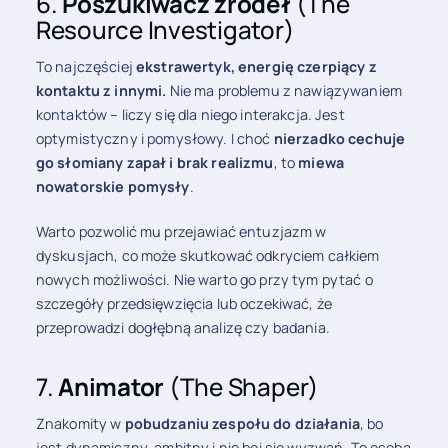
6.
Poszukiwacz źródeł
(The
Resource Investigator)
To najczęściej
ekstrawertyk, energię czerpiący z
kontaktu z innymi.
Nie ma problemu z nawiązywaniem
kontaktów – liczy się dla niego interakcja. Jest
optymistyczny i pomysłowy. I choć
nierzadko cechuje
go słomiany zapał i brak realizmu
, to
miewa
nowatorskie pomysły
.
Warto pozwolić mu przejawiać entuzjazm w
dyskusjach, co może skutkować odkryciem całkiem
nowych możliwości. Nie warto go przy tym pytać o
szczegóły przedsięwzięcia lub oczekiwać, że
przeprowadzi dogłębną analizę czy badania.
7.
Animator
(The Shaper)
Znakomity w
pobudzaniu zespołu do działania
, bo
jest dynamiczny, ambitny i nie boi się wyzwań. To osoba