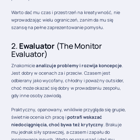
Warto dać mu czas i przestrzeń na kreatywność, nie
wprowadzając wielu ograniczeń, zanim da mu się
szansę na pełne zaprezentowanie pomysłu.
2.
Ewaluator
(The Monitor
Evaluator)
Znakomicie
analizuje problemy i rozwija koncepcje
.
Jest dobry w ocenach za i przeciw. Czasem jest
odbierany jako wycofany, chłodny i poważny outsider,
choć może okazać się dobry w prowadzeniu zespołu,
gdy inne osoby zawiodą.
Praktyczny, opanowany, wnikliwie przygląda się grupie,
świetnie ocenia ich pracę i
potrafi wskazać
niedociągnięcia, choć bywa też krytyczny
. Brakuje
mu jednak siły sprawczej, a czasem i zapału do
inspirowania innych. Warto go rozruszać i dać mu