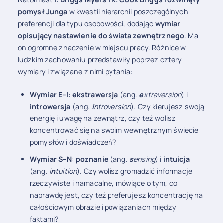
pomysł Junga
w kwestii hierarchii poszczególnych
preferencji dla typu osobowości, dodając
wymiar
opisujący nastawienie do świata zewnętrznego
. Ma
on ogromne znaczenie w miejscu pracy. Różnice w
ludzkim zachowaniu przedstawiły poprzez cztery
wymiary i związane z nimi pytania:
Wymiar E–I
:
ekstrawersja
(ang.
e
xtraversion
) i
introwersja
(ang.
i
ntroversion
). Czy kierujesz swoją
energię i uwagę na zewnątrz, czy też wolisz
koncentrować się na swoim wewnętrznym świecie
pomysłów i doświadczeń?
Wymiar S–N
:
poznanie
(ang.
s
ensing
) i
intuicja
(ang.
i
n
tuition
). Czy wolisz gromadzić informacje
rzeczywiste i namacalne, mówiące o tym, co
naprawdę jest, czy też preferujesz koncentrację na
całościowym obrazie i powiązaniach między
faktami?