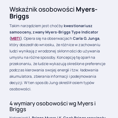
Wskaźnik osobowości
Myers-
Briggs
Takim narzędziem jest choćby
kwestionariusz
samooceny, zwany Myers-Briggs Type Indicator
(
MBTI
)
. Opiera się na obserwacjach
Carla G. Junga
,
który doszedł do wniosku, że różnice w zachowaniu
ludzi wynikają z wrodzonej skłonności do używania
umysłu na różne sposoby. Koncepcję tę oparł na
przekonaniu, że ludzie wykazują określone preferencje
podczas kierowania swojej energii i tzw. ładowania
akumulatora, zbierania informacji i podejmowania
decyzji. W ten sposób Jung określił osiem typów
osobowości.
4 wymiary osobowości wg Myers i
Briggs
Natomiast
I. Briggs Myers i K. Cook Briggs rozwinęły