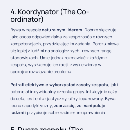
4. Koordynator (The Co-
ordinator)
Bywa w zespole
naturalnym liderem
. Dobrze się czuje
jako osoba odpowiedzialna za zespół osób o różnych
kompetencjach, przydzielając im zadania. Porozumiewa
się lepiej z ludźmi na analogicznych i równych rangą
stanowiskach. Umie jednak rozmawiać z każdym z
zespołu, wysłuchuje ich racji i zwykle wierzy w
spokojne rozwiązanie problemu.
Potrafi efektywnie wykorzystać zasoby zespołu
, jak i
potencjał indywidualny członka grupy. Intuicyjnie dąży
do celu, jest entuzjastyczny, ufny i opanowany. Bywa
jednak apodyktyczny,
zdarza się, że manipuluje
ludźmi
i przypisuje sobie nadmierne uprawnienia.
5.
Dusza zespołu
(The