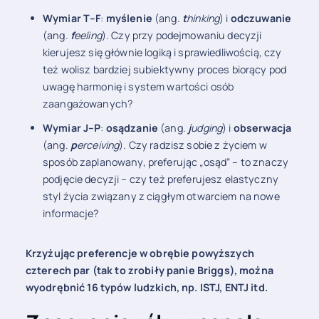
Wymiar T–F
:
myślenie
(ang.
t
hinking
) i
odczuwanie
(ang.
f
eeling
). Czy przy podejmowaniu decyzji
kierujesz się głównie logiką i sprawiedliwością, czy
też wolisz bardziej subiektywny proces biorący pod
uwagę harmonię i system wartości osób
zaangażowanych?
Wymiar J–P
:
osądzanie
(ang.
j
udging
) i
obserwacja
(ang.
p
erceiving
). Czy radzisz sobie z życiem w
sposób zaplanowany, preferując „osąd” – to znaczy
podjęcie decyzji – czy też preferujesz elastyczny
styl życia związany z ciągłym otwarciem na nowe
informacje?
Krzyżując preferencje w obrębie powyższych
czterech par (tak to zrobiły panie Briggs), można
wyodrębnić 16 typów ludzkich, np. ISTJ, ENTJ itd.