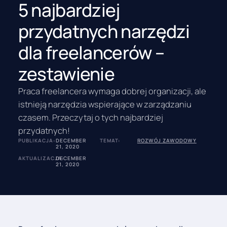
5 najbardziej
przydatnych narzędzi
dla freelancerów –
zestawienie
Praca freelancera wymaga dobrej organizacji, ale
istnieją narzędzia wspierające w zarządzaniu
czasem. Przeczytaj o tych najbardziej
przydatnych!
PUBLIKACJA:
DECEMBER
TEMAT:
ROZWÓJ ZAWODOWY
21, 2020
AKTUALIZACJA:
DECEMBER
21, 2020