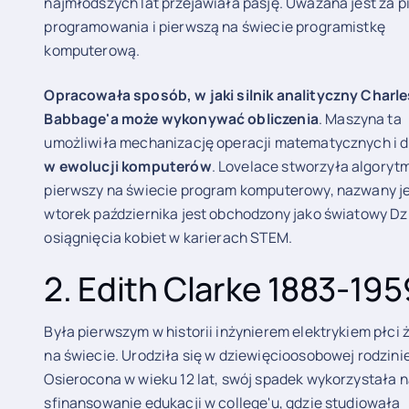
najmłodszych lat przejawiała pasję. Uważana jest za p
programowania i pierwszą na świecie programistkę
komputerową.
Opracowała sposób, w jaki silnik analityczny Charl
Babbage'a może wykonywać obliczenia
. Maszyna ta
umożliwiła mechanizację operacji matematycznych i d
w ewolucji komputerów
. Lovelace stworzyła algoryt
pierwszy na świecie program komputerowy, nazwany jej
wtorek października jest obchodzony jako światowy Dz
osiągnięcia kobiet w karierach STEM.
2. Edith Clarke 1883-195
Była pierwszym w historii inżynierem elektrykiem płci 
na świecie. Urodziła się w dziewięcioosobowej rodzinie
Osierocona w wieku 12 lat, swój spadek wykorzystała 
sfinansowanie edukacji w college'u, gdzie studiowała