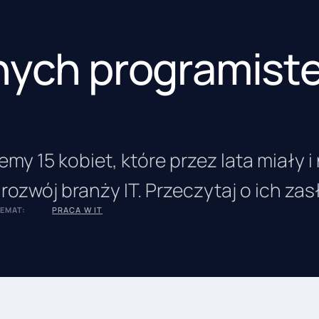
nych programist
my 15 kobiet, które przez lata miały i
ozwój branży IT. Przeczytaj o ich za
EMAT:
PRACA W IT