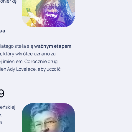
ionierkę
esa
latego stała się
ważnym etapem
m, który wkrótce uznano za
 imieniem. Corocznie drugi
ień Ady Lovelace, aby uczcić
9
żeńskiej
.
na