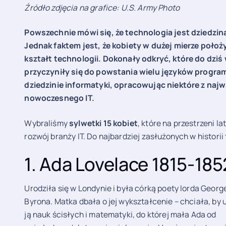
Źródło zdjęcia na grafice: U.S. Army Photo
Powszechnie mówi się, że technologia jest dziedzi
Jednak faktem jest, że kobiety w dużej mierze poło
kształt technologii. Dokonały odkryć, które do dziś 
przyczyniły się do powstania wielu języków progra
dziedzinie informatyki, opracowując niektóre z na
nowoczesnego IT.
Wybraliśmy
sylwetki 15 kobiet
, które na przestrzeni l
rozwój branży IT. Do najbardziej zasłużonych w historii
1. Ada Lovelace 1815-185
Urodziła się w Londynie i była córką poety lorda Georg
Byrona. Matka dbała o jej wykształcenie – chciała, by
ją nauk ścisłych i matematyki, do której mała Ada od