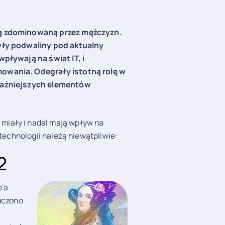
ną zdominowaną przez mężczyzn.
żyły podwaliny pod aktualny
wpływają na świat IT, i
mowania. Odegrały istotną rolę w
jważniejszych elementów
at miały i nadal mają wpływ na
 technologii należą niewątpliwie:
2
e’a
 uczono