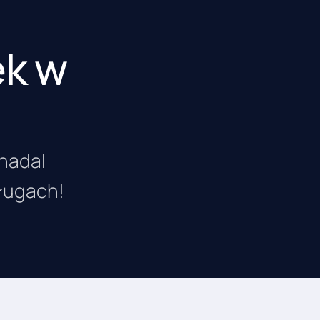
ek w
 nadal
sługach!