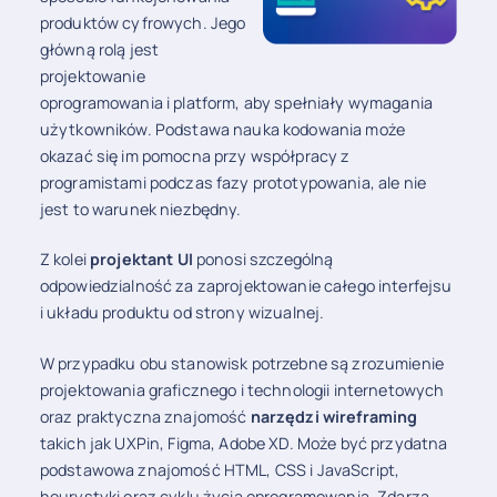
produktów cyfrowych. Jego
główną rolą jest
projektowanie
oprogramowania i platform, aby spełniały wymagania
użytkowników. Podstawa nauka kodowania może
okazać się im pomocna przy współpracy z
programistami podczas fazy prototypowania, ale nie
jest to warunek niezbędny.
Z kolei
projektant UI
ponosi szczególną
odpowiedzialność za zaprojektowanie całego interfejsu
i układu produktu od strony wizualnej.
W przypadku obu stanowisk potrzebne są zrozumienie
projektowania graficznego i technologii internetowych
oraz praktyczna znajomość
narzędzi wireframing
takich jak UXPin, Figma, Adobe XD. Może być przydatna
podstawowa znajomość HTML, CSS i JavaScript,
heurystyki oraz cyklu życia oprogramowania. Zdarza