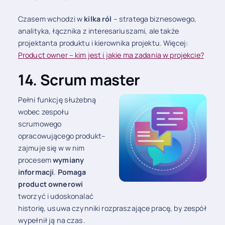
Czasem wchodzi w
kilka ról
– stratega biznesowego,
analityka, łącznika z interesariuszami, ale także
projektanta produktu i kierownika projektu. Więcej:
Product owner – kim jest i jakie ma zadania w projekcie?
14. Scrum master
Pełni funkcję służebną
wobec zespołu
scrumowego
opracowującego produkt–
zajmuje się w w nim
procesem
wymiany
informacji
.
Pomaga
product ownerowi
tworzyć i udoskonalać
historię, usuwa czynniki rozpraszające pracę, by zespół
wypełnił ją na czas.