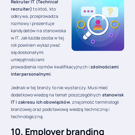
Rekruter IT (Technical
recruiter)
to ktoś, kto
odkrywa, przeprowadza
rozmowy i prezentuje
kandydatów na stanowiska
w IT. Jak każda osoba w tej
roli powinien wykazywać
się doskonałymi
umiejętnościami
prowadzenia rozmów kwalifikacyjnych i
zdolnościami
interpersonalnymi
.
Jednak w tej branży to nie wystarczy. Musi mieć
dodatkowo wiedzę na temat poszczególnych
stanowisk
IT i zakresu ich obowiązków
, znajomość terminologii
branżowej oraz podstawową wiedzę techniczną i
technologiczną.
10. Employer branding