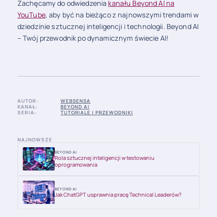
Zachęcamy do odwiedzenia
kanału Beyond AI na
YouTube
, aby być na bieżąco z najnowszymi trendami w
dziedzinie sztucznej inteligencji i technologii. Beyond AI
– Twój przewodnik po dynamicznym świecie AI!
AUTOR:
WEBSENSA
KANAŁ:
BEYOND AI
SERIA:
TUTORIALE I PRZEWODNIKI
NAJNOWSZE
BEYOND AI
Rola sztucznej inteligencji w testowaniu
oprogramowania
BEYOND AI
Jak ChatGPT usprawnia pracę Technical Leaderów?