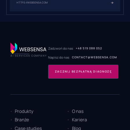
HTTPS://WEBSENSA.COM
Zadzwoń do nas
+48 519 088 052
AI SERVICES COMPANY
Napisz do nas
CONTACT@WEBSENSA.COM
ZACZNIJ BEZPŁATNĄ DIAGNOZĘ
Produkty
O nas
Branże
Kariera
Case studies
Blog