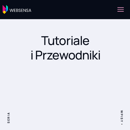
Tutoriale
i Przewodniki
WPISY
SERIA