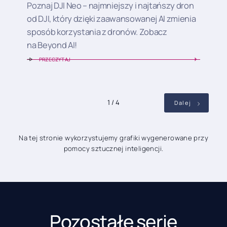
Poznaj DJI Neo – najmniejszy i najtańszy dron
od DJI, który dzięki zaawansowanej AI zmienia
sposób korzystania z dronów. Zobacz
na Beyond AI!
PRZECZYTAJ
1 / 4
Dalej
Na tej stronie wykorzystujemy grafiki wygenerowane przy
pomocy sztucznej inteligencji.
Pozostałe serie