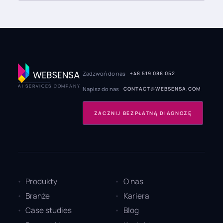
Zadzwoń do nas
+48 519 088 052
AI SERVICES COMPANY
Napisz do nas
CONTACT@WEBSENSA.COM
ZACZNIJ BEZPŁATNĄ DIAGNOZĘ
Produkty
O nas
Branże
Kariera
Case studies
Blog