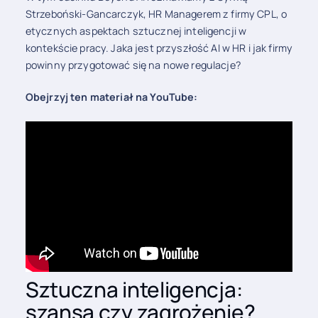
Strzeboński-Gancarczyk, HR Managerem z firmy CPL, o
etycznych aspektach sztucznej inteligencji w
kontekście pracy. Jaka jest przyszłość AI w HR i jak firmy
powinny przygotować się na nowe regulacje?
Obejrzyj ten materiał na YouTube:
Sztuczna inteligencja:
szansa czy zagrożenie?