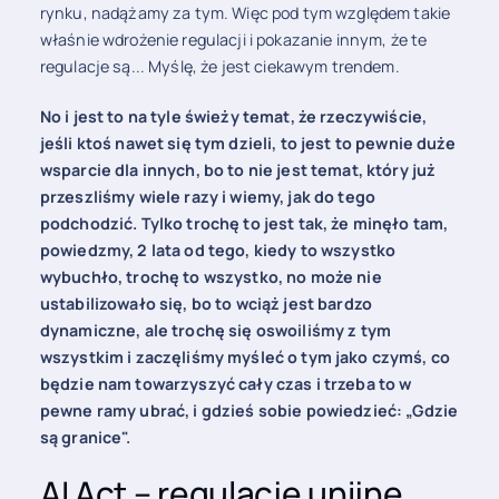
rynku, nadążamy za tym. Więc pod tym względem takie
właśnie wdrożenie regulacji i pokazanie innym, że te
regulacje są... Myślę, że jest ciekawym trendem.
No i jest to na tyle świeży temat, że rzeczywiście,
jeśli ktoś nawet się tym dzieli, to jest to pewnie duże
wsparcie dla innych, bo to nie jest temat, który już
przeszliśmy wiele razy i wiemy, jak do tego
podchodzić. Tylko trochę to jest tak, że minęło tam,
powiedzmy, 2 lata od tego, kiedy to wszystko
wybuchło, trochę to wszystko, no może nie
ustabilizowało się, bo to wciąż jest bardzo
dynamiczne, ale trochę się oswoiliśmy z tym
wszystkim i zaczęliśmy myśleć o tym jako czymś, co
będzie nam towarzyszyć cały czas i trzeba to w
pewne ramy ubrać, i gdzieś sobie powiedzieć: „Gdzie
są granice".
AI Act – regulacje unijne