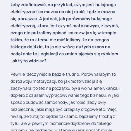
żeby zdefiniować, na przykład, czym jest hulajnoga
elektryczna i co można na niej robić, i gdzie można
się poruszać. A jednak, jak porównamy hulajnogę
elektryczną, która jest czymś mało nowym, z czymś,
czego nie potrafimy opisać, co rozwija się w tempie
takim, że rok temu nie myśleliśmy, że do czegoś
takiego dojdzie, to ja nie wróżę dużych szans na
nadążenie tej legislacji za zmieniającym się rynkiem.
Jak ty to widzisz?
Pewnie rzeczywiście będzie trudno. Porównałabym to
do rozwoju motoryzacji, bo jak motoryzacja się
zaczynała, to też na początku była wolna amerykanka, i
dopiero z czasem wypracowywanie tego biznesu, w jaki
sposób budować samochody, jak robić, żeby były
bezpieczne, jakie mają być przepisy drogowe etc. Więc
myślę, że tutaj to będzie tak samo, będziemy trochę z
tyłu, ale w pewnym momencie dojdziemy do takiego
poziomu, że będziemy w stanie w jakiś sposób mniej