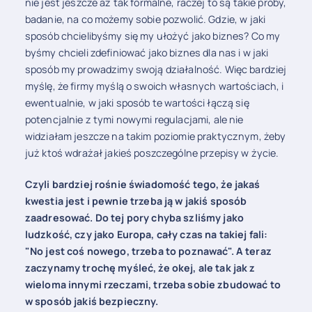
nie jest jeszcze aż tak formalne, raczej to są takie próby,
badanie, na co możemy sobie pozwolić. Gdzie, w jaki
sposób chcielibyśmy się my ułożyć jako biznes? Co my
byśmy chcieli zdefiniować jako biznes dla nas i w jaki
sposób my prowadzimy swoją działalność. Więc bardziej
myślę, że firmy myślą o swoich własnych wartościach, i
ewentualnie, w jaki sposób te wartości łączą się
potencjalnie z tymi nowymi regulacjami, ale nie
widziałam jeszcze na takim poziomie praktycznym, żeby
już ktoś wdrażał jakieś poszczególne przepisy w życie.
Czyli bardziej rośnie świadomość tego, że jakaś
kwestia jest i pewnie trzeba ją w jakiś sposób
zaadresować. Do tej pory chyba szliśmy jako
ludzkość, czy jako Europa, cały czas na takiej fali:
"No jest coś nowego, trzeba to poznawać". A teraz
zaczynamy trochę myśleć, że okej, ale tak jak z
wieloma innymi rzeczami, trzeba sobie zbudować to
w sposób jakiś bezpieczny.