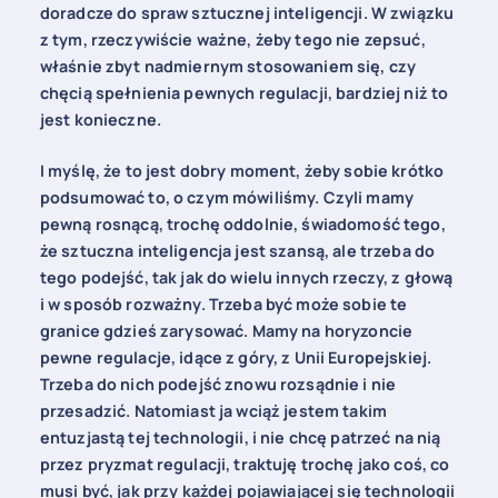
doradcze do spraw sztucznej inteligencji. W związku
z tym, rzeczywiście ważne, żeby tego nie zepsuć,
właśnie zbyt nadmiernym stosowaniem się, czy
chęcią spełnienia pewnych regulacji, bardziej niż to
jest konieczne.
I myślę, że to jest dobry moment, żeby sobie krótko
podsumować to, o czym mówiliśmy. Czyli mamy
pewną rosnącą, trochę oddolnie, świadomość tego,
że sztuczna inteligencja jest szansą, ale trzeba do
tego podejść, tak jak do wielu innych rzeczy, z głową
i w sposób rozważny. Trzeba być może sobie te
granice gdzieś zarysować. Mamy na horyzoncie
pewne regulacje, idące z góry, z Unii Europejskiej.
Trzeba do nich podejść znowu rozsądnie i nie
przesadzić. Natomiast ja wciąż jestem takim
entuzjastą tej technologii, i nie chcę patrzeć na nią
przez pryzmat regulacji, traktuję trochę jako coś, co
musi być, jak przy każdej pojawiającej się technologii