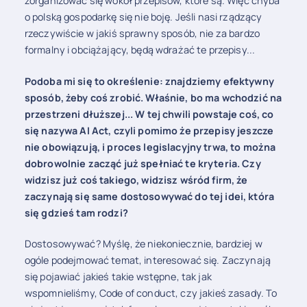
zorganizować się wokół przepisów, które są. Więc chyba
o polską gospodarkę się nie boję. Jeśli nasi rządzący
rzeczywiście w jakiś sprawny sposób, nie za bardzo
formalny i obciążający, będą wdrażać te przepisy...
Podoba mi się to określenie: znajdziemy efektywny
sposób, żeby coś zrobić. Właśnie, bo ma wchodzić na
przestrzeni dłuższej... W tej chwili powstaje coś, co
się nazywa AI Act, czyli pomimo że przepisy jeszcze
nie obowiązują, i proces legislacyjny trwa, to można
dobrowolnie zacząć już spełniać te kryteria. Czy
widzisz już coś takiego, widzisz wśród firm, że
zaczynają się same dostosowywać do tej idei, która
się gdzieś tam rodzi?
Dostosowywać? Myślę, że niekoniecznie, bardziej w
ogóle podejmować temat, interesować się. Zaczynają
się pojawiać jakieś takie wstępne, tak jak
wspomnieliśmy, Code of conduct, czy jakieś zasady. To