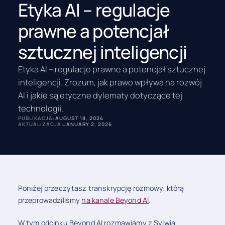
Etyka AI – regulacje
prawne a potencjał
sztucznej inteligencji
Etyka AI – regulacje prawne a potencjał sztucznej
inteligencji. Zrozum, jak prawo wpływa na rozwój
AI i jakie są etyczne dylematy dotyczące tej
technologii.
PUBLIKACJA:
AUGUST 18, 2024
AKTUALIZACJA:
JANUARY 2, 2026
Poniżej przeczytasz transkrypcję rozmowy, którą
przeprowadziliśmy
na kanale Beyond AI
.
W tym odcinku Beyond AI rozmawiamy z Sylwią