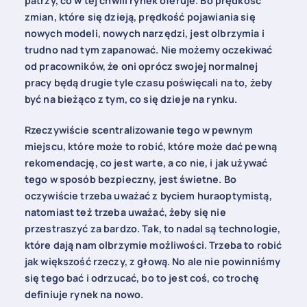
patrzy, co w tej chwili rynek oferuje. Bo prędkość
zmian, które się dzieją, prędkość pojawiania się
nowych modeli, nowych narzędzi, jest olbrzymia i
trudno nad tym zapanować. Nie możemy oczekiwać
od pracowników, że oni oprócz swojej normalnej
pracy będą drugie tyle czasu poświęcali na to, żeby
być na bieżąco z tym, co się dzieje na rynku.
Rzeczywiście scentralizowanie tego w pewnym
miejscu, które może to robić, które może dać pewną
rekomendację, co jest warte, a co nie, i jak używać
tego w sposób bezpieczny, jest świetne. Bo
oczywiście trzeba uważać z byciem huraoptymistą,
natomiast też trzeba uważać, żeby się nie
przestraszyć za bardzo. Tak, to nadal są technologie,
które dają nam olbrzymie możliwości. Trzeba to robić
jak większość rzeczy, z głową. No ale nie powinniśmy
się tego bać i odrzucać, bo to jest coś, co trochę
definiuje rynek na nowo.