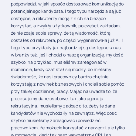
podpowiedzi, w jaki sposób dostosować komunikację do
potencjalnego kandydata. I tego typu narzędzia są już
dostępne, a rekruterzy mogą z nich na bieżąco
korzystać, a zwykły użytkownik, po części, zakładam,
że nie zdaje sobie sprawy, że tą wiadomość, którą
dostałeś od rekrutera, po części wygenerowała już AI. I
tego typu przykłady jak najbardziej są dostępne u nas
w branży też, jeśli chodzi o naszą organizację, my dość
szybko, na przykład, musieliśmy zareagować w
momencie, kiedy czat stał się modny, bo mieliśmy
świadomość, że nasi pracownicy bardzo chętnie
korzystają z nowinek biznesowych i chcieli sobie pomóc
przy takiej codziennej pracy. Mając na uwadze to, że
procesujemy dane osobowe, tak jako agencja
rekrutacyjna, musieliśmy zadbać o to, żeby te dane
kandydatów nie wychodziły na zewnątrz. Więc dość
szybko musieliśmy zareagować i powiedzieć
pracownikom, że możecie korzystać z narzędzi, ale tylko
w momencie, kiedy tak nasz wewnętrzny CPL Lab