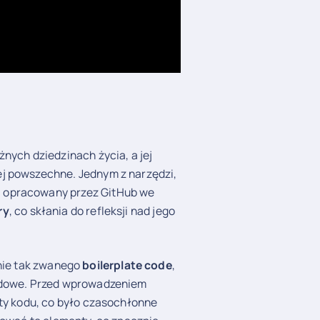
nych dziedzinach życia, a jej
ej powszechne. Jednym z narzędzi,
, opracowany przez GitHub we
ry
, co skłania do refleksji nad jego
nie tak zwanego
boilerplate code
,
ardowe. Przed wprowadzeniem
nty kodu, co było czasochłonne