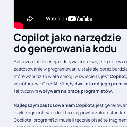
Copilot jako narzędzie
do generowania kodu
Sztuczna inteligencja odgrywa coraz większą rolę w róż
zastosowanie w programowaniu staje się coraz bardzi
które wzbudziło wiele emocji w świecie IT, jest
Copilot
współpracy z OpenAI. Minęły
dwa lata od jego premie
faktycznym
wpływem na pracę programistów
.
Najlepszym zastosowaniem Copilota
jest generowa
czyli fragmentów kodu, które są powtarzalne i stand
Copilota, programiści musieli ręcznie pisać te fragme